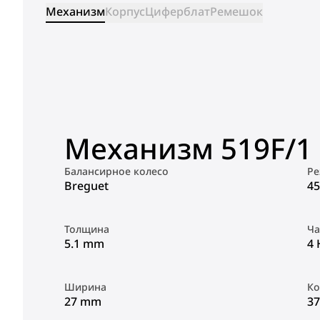
Механизм
Корпус
Циферблат
Ремешок
Механизм 519F/1
Балансирное колесо
Ре
Breguet
45
Толщина
Ча
5.1 mm
4 
Ширина
Ко
27 mm
37