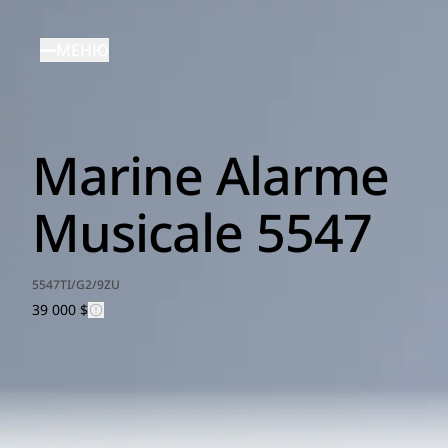
Перейти
к
МЕНЮ
основному
содержанию
Marine Alarme
Musicale 5547
5547TI/G2/9ZU
39 000 $