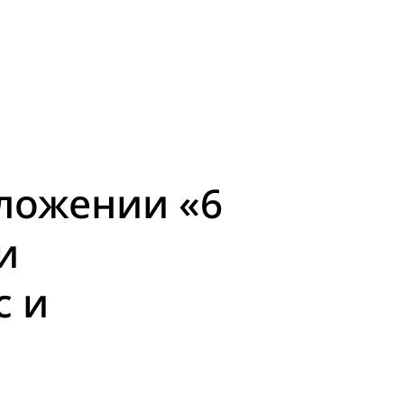
ложении «6
и
с и