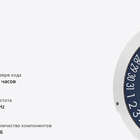
зерв хода
 часов
стота
Hz
личество компонентов
6