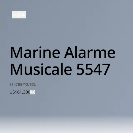
移
至
選單
主
內
容
Marine Alarme
Musicale 5547
5547BB/Y2/5ZU
US$61,300