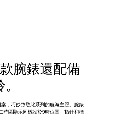
這款腕錶還配備
鈴。
圖案，巧妙致敬此系列的航海主題。腕錶
二時區顯示同樣設於9時位置。指針和標