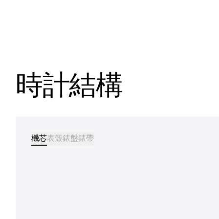
時計結構
機芯
表殼
錶盤
錶帶