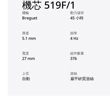
機芯 519F/1
擺輪
動力儲存
Breguet
45 小時
厚度
頻率
5.1 mm
4 Hz
寬度
組件數量
27 mm
376
上弦
游絲
自動
扁平矽質游絲