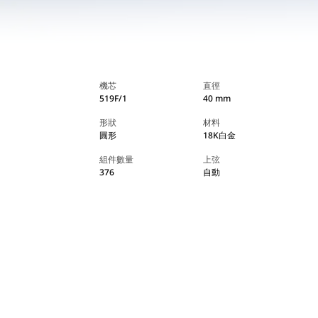
機芯
直徑
519F/1
40 mm
形狀
材料
圓形
18K白金
組件數量
上弦
376
自動