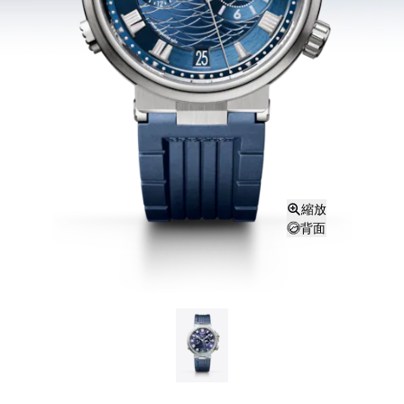
縮放
背面