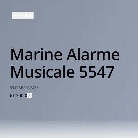
Перейти
к
МЕНЮ
основному
содержанию
Marine Alarme
Musicale 5547
5547BB/Y2/5ZU
61 300 $