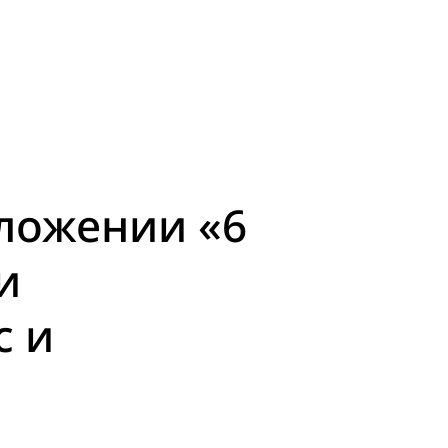
ложении «6
и
с и