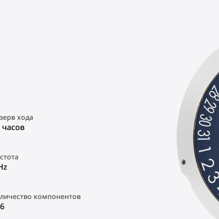
зерв хода
 часов
стота
Hz
личество компонентов
6