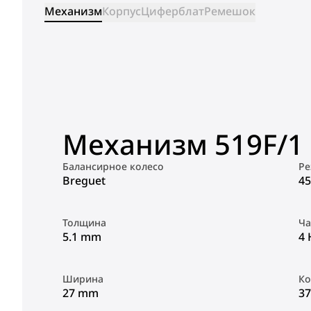
Механизм
Корпус
Циферблат
Ремешок
Механизм 519F/1
Балансирное колесо
Ре
Breguet
45
Толщина
Ча
5.1 mm
4 
Ширина
Ко
27 mm
37