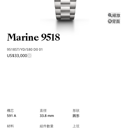
縮放
背面
Marine 9518
9518ST/YD/S80 D0 01
US$33,000
機芯
直徑
形狀
591 A
33.8 mm
圓形
材料
組件數量
上弦