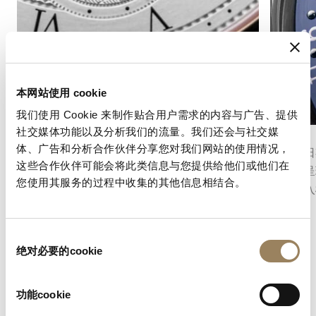
本网站使用 cookie
我们使用 Cookie 来制作贴合用户需求的内容与广告、提供
社交媒体功能以及分析我们的流量。我们还会与社交媒
秒數顯示
日曆
体、广告和分析合作伙伴分享您对我们网站的使用情况，
秒針顯示功能可以精確地指示時間的流逝。根據
腕錶的日
这些合作伙伴可能会将此类信息与您提供给他们或他们在
機芯的不同結構，它可以採用中央秒針或偏心小
曆盤來呈
您使用其服务的过程中收集的其他信息相结合。
秒盤，並融入錶盤的整體佈局之中。
準地融入
衡。
同
绝对必要的cookie
意
选
择
功能cookie