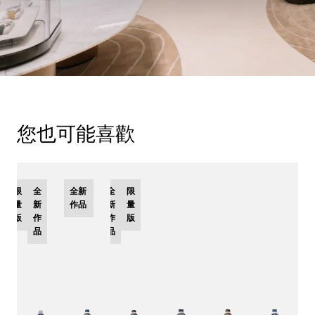
您也可能喜歡
限
全
全新
全
限
量
新
作品
新
量
版
作
作
版
品
品