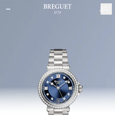
移
至
主
內
容