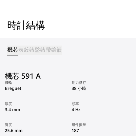
時計結構
機芯
表殼
錶盤
錶帶
鑲嵌
機芯 591 A
擺輪
動力儲存
Breguet
38 小時
厚度
頻率
3.4 mm
4 Hz
寬度
組件數量
25.6 mm
187