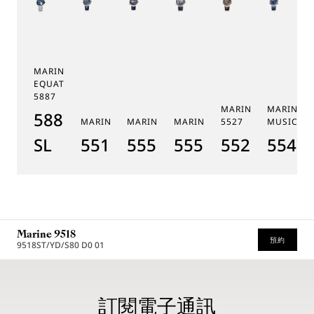
MARINE TOURBILLON
EQUATION MARCHANTE
5887
MARINE CHRONOGR
MARINE 
5887PT/YS/PW0
MARINE 5517
MARINE HORA MUNDI 5555
MARINE HORA MUNDI 5557
5527
MUSICALE
SL
5517BR/Y2/9ZU
5555BH/YS/9WV
5557BR/YS/5WV
5527BR/G3
5547T
Marine 9518
預約
9518ST/YD/S80 D0 01
* 建議零售價
訂閱電子通訊