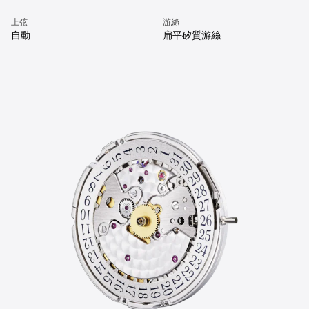
上弦
游絲
自動
扁平矽質游絲