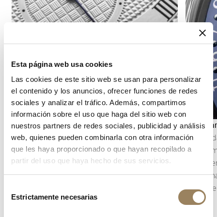
Esta página web usa cookies
Las cookies de este sitio web se usan para personalizar
el contenido y los anuncios, ofrecer funciones de redes
sociales y analizar el tráfico. Además, compartimos
información sobre el uso que haga del sitio web con
Indicación de los segundos
Calendar
nuestros partners de redes sociales, publicidad y análisis
La indicación de los segundos permite seguir
El calend
web, quienes pueden combinarla con otra información
que les haya proporcionado o que hayan recopilado a
con precisión el transcurso del tiempo. Según la
generalm
partir del uso que haya hecho de sus servicios.
construcción del movimiento, puede adoptar la
disco. Se
forma de un segundero central o de un
exige una
Selección
pequeño segundero descentrado, integrado en
movimient
Estrictamente necesarias
de
la arquitectura de la esfera.
consentimiento