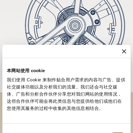
本网站使用 cookie
我们使用 Cookie 来制作贴合用户需求的内容与广告、提供
社交媒体功能以及分析我们的流量。我们还会与社交媒
体、广告和分析合作伙伴分享您对我们网站的使用情况，
这些合作伙伴可能会将此类信息与您提供给他们或他们在
您使用其服务的过程中收集的其他信息相结合。
於專賣店探索品牌系列作品
尋找專賣店
同