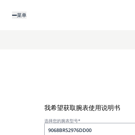
跳
转
菜单
到
主
要
内
容
我希望获取腕表使用说明书
选择您的腕表型号*
9068BR52976DD00