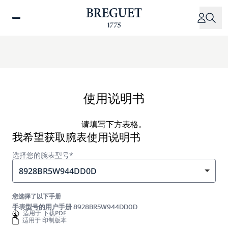
跳
转
到
主
要
内
容
使用说明书
请填写下方表格。
我希望获取腕表使用说明书
选择您的腕表型号*
8928BR5W944DD0D
您选择了以下手册
手表型号的用户手册 8928BR5W944DD0D
适用于
下载PDF
适用于 印制版本