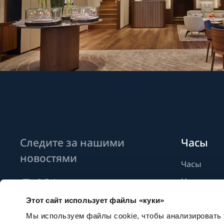
Следите за нашими
Часы
новостями
Часы
Новые мо
Найти бут
Этот сайт использует файлы «куки»
Подписаться на новостные
рассылки
Мы используем файлы cookie, чтобы анализировать т