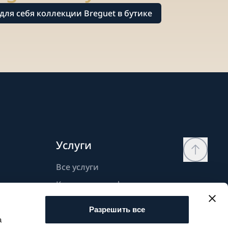
для себя коллекции Breguet в бутике
Услуги
Все услуги
Контактная информация
Моя страница
Разрешить все
Список желаний
а