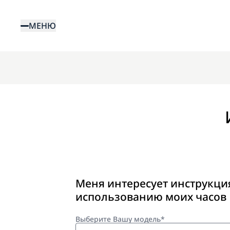
Перейти
к
МЕНЮ
основному
содержанию
Меня интересует инструкци
использованию моих часов
Выберите Вашу модель*