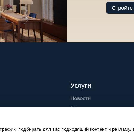
Отройте 
Услуги
Новости
дели
Мастерство
ик
Публикации
Устойчивое развитие
рафик, подбирать для вас подходящий контент и рекламу, 