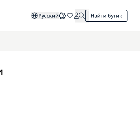
Русский
Найти бутик
и