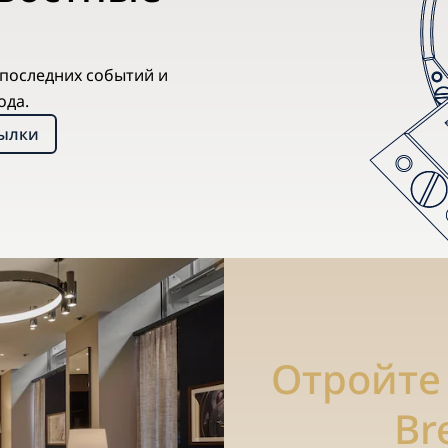
х последних событий и
ода.
сылки
Отройте
Br