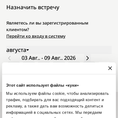
Назначить встречу
Являетесь ли вы зарегистрированным
клиентом?
Перейти ко входу в систему
августа
03 Авг.. - 09 Авг.. 2026
пн.
вт.
ср.
чт.
пт.
сб.
вс.
03
04
05
06
07
08
09
Этот сайт использует файлы «куки»
Мы используем файлы cookie, чтобы анализировать
трафик, подбирать для вас подходящий контент и
рекламу, а также дать вам возможность делиться
Подписаться на новостные
информацией в социальных сетях. Мы передаем