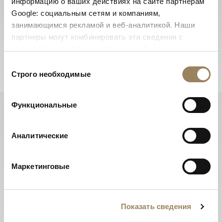
рассылки
информацию о ваших действиях на сайте партнерам
Google: социальным сетям и компаниям,
Рассылки Breguet будут держать Вас в курсе всех
занимающимся рекламой и веб-аналитикой. Наши
последних событий и новинок Дома в течение
партнеры могут комбинировать эти сведения с
всего года.
предоставленной вами информацией, а также
Подписаться на новостные рассылки
данными, которые они получили при использовании
Выбор
вами их сервисов.
Строго необходимые
согласия
Функциональные
Аналитические
Маркетинговые
Показать сведения