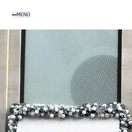
Pasar
al
MENÚ
contenido
principal