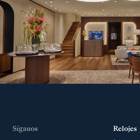
Síganos
Relojes