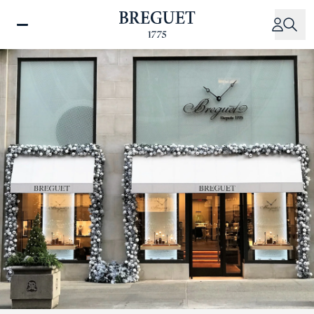
주
요
콘
텐
츠
로
건
너
뛰
기