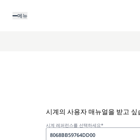
주
요
메뉴
콘
텐
츠
로
건
너
뛰
기
시계의 사용자 매뉴얼을 받고 
시계 레퍼런스를 선택하세요*
8068BB59764DD00