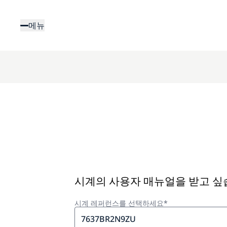
주
요
메뉴
콘
텐
츠
로
건
너
뛰
기
시계의 사용자 매뉴얼을 받고 
시계 레퍼런스를 선택하세요*
7637BR2N9ZU