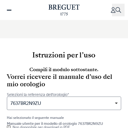
Salta
al
contenuto
principale
Istruzioni per l’uso
Compili il modulo sottostante.
Vorrei ricevere il manuale d’uso del
mio orologio
Selezioni la referenza dell’orologio*
7637BR2N9ZU
Hai selezionato il seguente manuale
Manuale utente per il modello di orologio 7637BR2N9ZU
Non disponibile per download in PDF