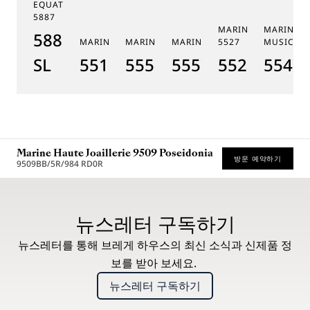
EQUATION MARCHANTE
5887
MARINE CHRONOGR
MARINE 
5887PT/YS/PW0
MARINE 5517
MARINE HORA MUNDI 5555
MARINE HORA MUNDI 5557
5527
MUSICALE
SL
5517BR/Y2/9ZU
5555BH/YS/9WV
5557BR/YS/5WV
5527BR/G3
5547T
Marine Haute Joaillerie 9509 Poseidonia
방문 예약하기
9509BB/5R/984 RD0R
* 권장 소비자가
뉴스레터 구독하기
뉴스레터를 통해 브레게 하우스의 최신 소식과 신제품 정
보를 받아 보세요.
뉴스레터 구독하기