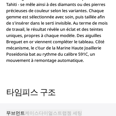
Tahiti - se mêle ainsi à des diamants ou des pierres
précieuses de couleur selon les variantes. Chaque
gemme est sélectionnée avec soin, puis taillée afin
de s'insérer dans le serti invisible. Au terme de mois
de travail, le résultat révèle un éclat et des teintes
uniques, propres à chaque modèle. Des aiguilles
Breguet en or viennent compléter le tableau. Côté
mécanisme, le c½ur de la Marine Haute Joaillerie
Poseidonia bat au rythme du calibre 591C, un
mouvement à remontage automatique.
타임피스 구조
무브먼트
케이스
다이얼
스트랩
젬 세팅