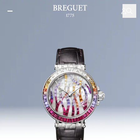
주
요
콘
텐
츠
로
건
너
뛰
기