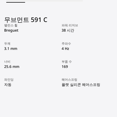
무브먼트 591 C
밸런스 휠
파워 리저브
Breguet
38 시간
두께
주파수
3.1 mm
4 Hz
너비
부품 수
25.6 mm
169
와인딩
헤어스프링
자동
플랫 실리콘 헤어스프링