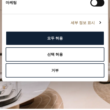
마케팅
세부 정보 표시
특별한 순간을 계획하세요
모두 허용
브레게의 시계 작품을 부티크에서 만나보십시오.
선택 허용
방문 예약하기
거부