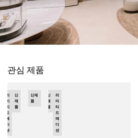
관심 제품
리
신
신제
신
리
미
제
품
제
미
티
품
품
티
드
드
에
에
디
디
션
션