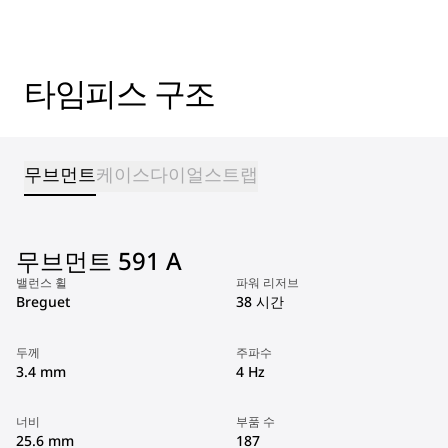
타임피스 구조
무브먼트
케이스
다이얼
스트랩
무브먼트 591 A
밸런스 휠
파워 리저브
Breguet
38 시간
두께
주파수
3.4 mm
4 Hz
너비
부품 수
25.6 mm
187