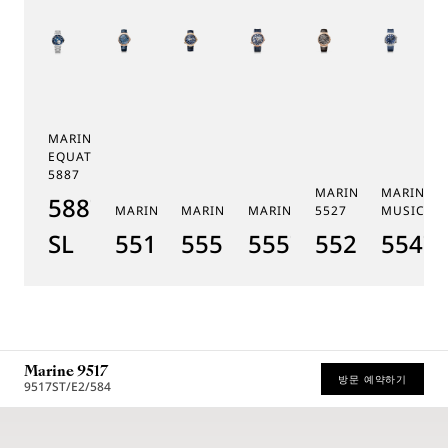
MARINE TOURBILLON
EQUATION MARCHANTE
5887
MARINE CHRONOGR
MARINE 
5887PT/YS/PW0
MARINE 5517
MARINE HORA MUNDI 5555
MARINE HORA MUNDI 5557
5527
MUSICALE
SL
5517BR/Y2/9ZU
5555BH/YS/9WV
5557BR/YS/5WV
5527BR/G3
5547T
Marine 9517
방문 예약하기
9517ST/E2/584
* 권장 소비자가