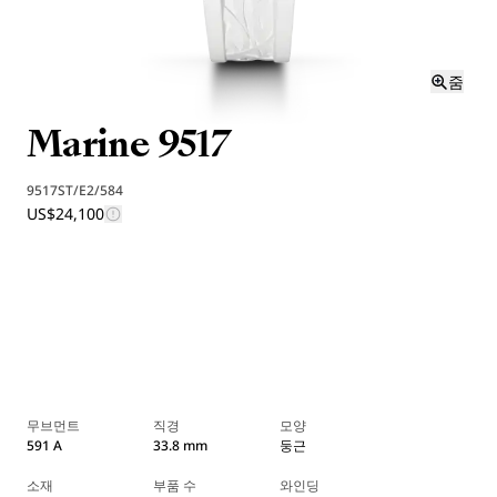
줌
Marine 9517
9517ST/E2/584
US$24,100
무브먼트
직경
모양
591 A
33.8 mm
둥근
소재
부품 수
와인딩