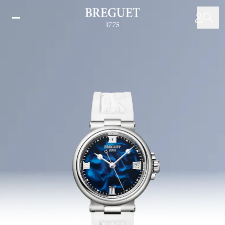
주
요
콘
텐
츠
로
건
너
뛰
기