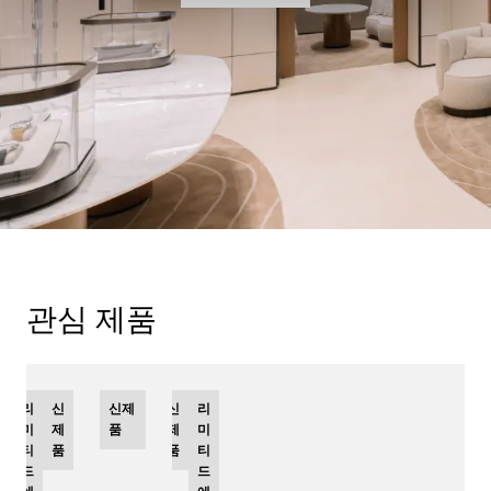
관심 제품
리
신
신제
신
리
미
제
품
제
미
티
품
품
티
드
드