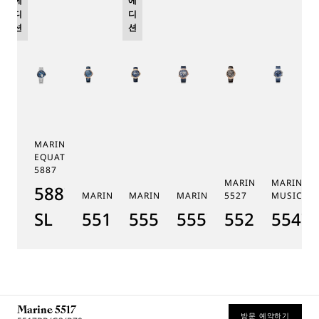
에
에
디
디
션
션
MARINE TOURBILLON
EQUATION MARCHANTE
5887
MARINE CHRONOGR
MARINE 
5887PT/YS/PW0
MARINE 5517
MARINE HORA MUNDI 5555
MARINE HORA MUNDI 5557
5527
MUSICALE
SL
5517BR/Y2/9ZU
5555BH/YS/9WV
5557BR/YS/5WV
5527BR/G3
5547T
Marine 5517
방문 예약하기