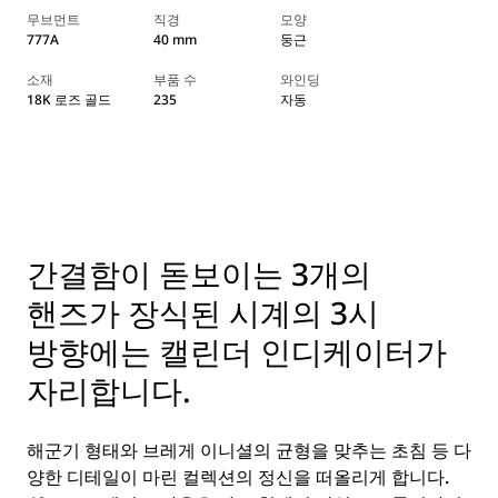
무브먼트
직경
모양
777A
40 mm
둥근
소재
부품 수
와인딩
18K 로즈 골드
235
자동
간결함이 돋보이는 3개의
핸즈가 장식된 시계의 3시
방향에는 캘린더 인디케이터가
자리합니다.
해군기 형태와 브레게 이니셜의 균형을 맞추는 초침 등 다
양한 디테일이 마린 컬렉션의 정신을 떠올리게 합니다.