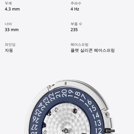
두께
주파수
4.3 mm
4 Hz
너비
부품 수
33 mm
235
와인딩
헤어스프링
자동
플랫 실리콘 헤어스프링