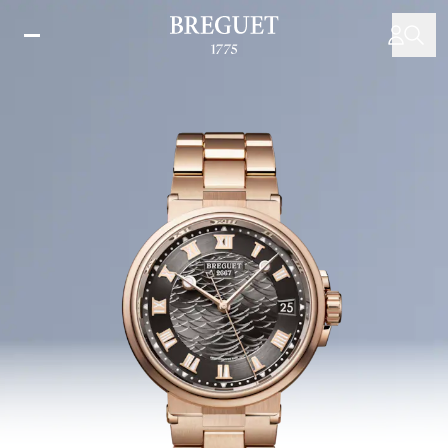
주
요
콘
텐
츠
로
건
너
뛰
기