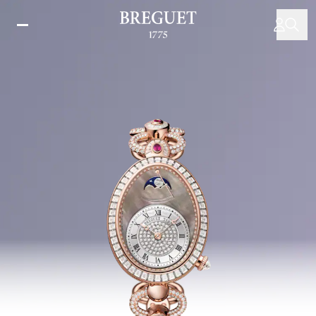
주
요
콘
텐
츠
로
건
너
뛰
기