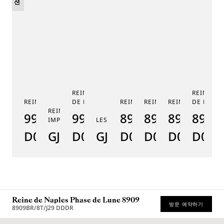
션
REINE DE NAPLES PHASE
REINE DE
REINE DE NAPLES 9915
DE LUNE 9935
REINE DE NAPLES 8925
REINE DE NAPLES 8918
REINE DE NAPLE
DE LUNE 
RE
REINE DE NAPLES PERLES
9915BB/58/964
9935BH/4Y/J40
8925BH/5W/J40
8918BB/5D/9
8938BB/8
8908
8
IMPÉRIALES
LES JARDINS DU PETIT TRIANON
D0
GJ29BH89254DD5J4
D0
GJE25BH20.8985DB
D0
D0
D0
D000
D
Reine de Naples Phase de Lune 8909
방문 예약하기
8909BR/8T/J29 DDDR