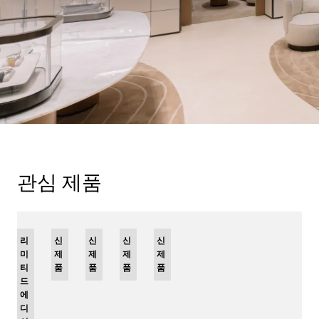
관심 제품
리
신
신
신
신
미
제
제
제
제
티
품
품
품
품
드
에
디