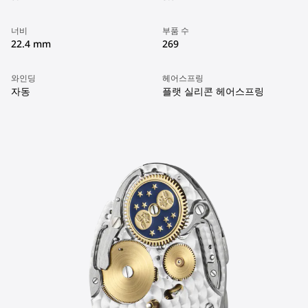
너비
부품 수
22.4 mm
269
와인딩
헤어스프링
자동
플랫 실리콘 헤어스프링