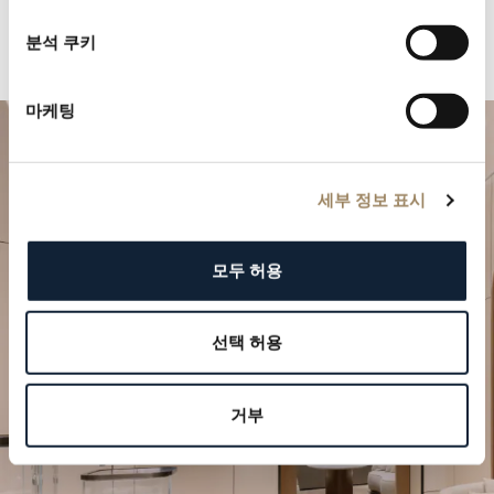
분석 쿠키
마케팅
세부 정보 표시
모두 허용
특별한 순간을 계획하세요
선택 허용
브레게의 시계 작품을 부티크에서 만나보십시오.
거부
방문 예약하기