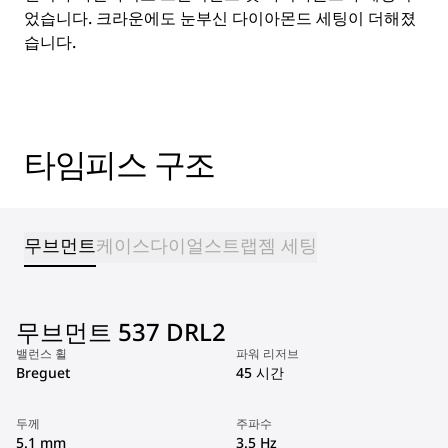
었습니다. 크라운에도 눈부신 다이아몬드 세팅이 더해졌
습니다.
타임피스 구조
무브먼트
케이스
다이얼
스트랩
젬 세팅
무브먼트 537 DRL2
밸런스 휠
파워 리저브
Breguet
45 시간
두께
주파수
5.1 mm
3.5 Hz