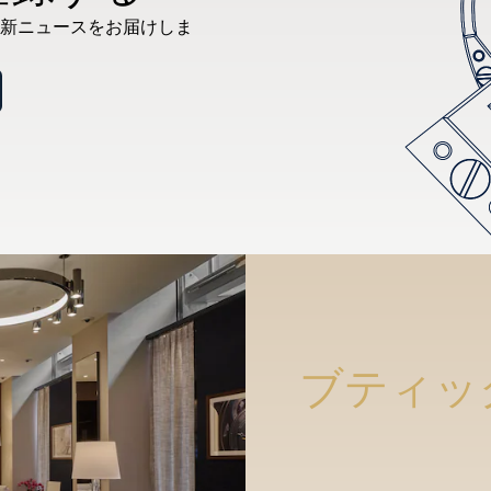
新ニュースをお届けしま
ブティッ