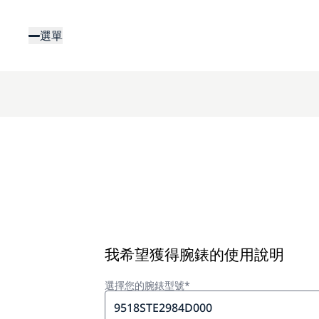
移
至
選單
主
內
容
我希望獲得腕錶的使用說明
選擇您的腕錶型號*
9518STE2984D000