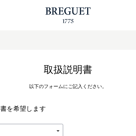
取扱説明書
以下のフォームにご記入ください。
明書を希望します