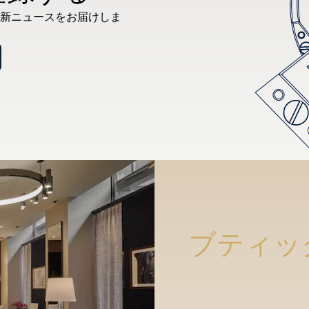
新ニュースをお届けしま
ブティッ