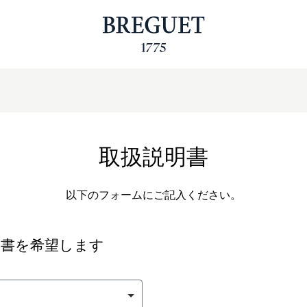
取扱説明書
以下のフォームにご記入ください。
明書を希望します