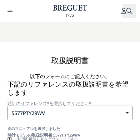
メ
イ
ン
コ
ン
テ
ン
ツ
取扱説明書
に
移
以下のフォームにご記入ください。
動
下記のリファレンスの取扱説明書を希望
します
時計のリファレンス*を選択してください*
5577PTY29WV
次のマニュアルを選択しました
時計モデルの取扱説明書 5577PTY29WV
ご利用不可能 PDFをダウンロードする