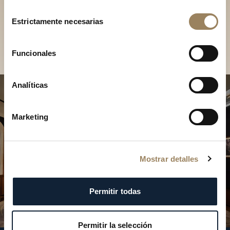
Descubra nuestras
Selección
colecciones en boutique
Estrictamente necesarias
de
consentimiento
Encontrar una boutique
Funcionales
Analíticas
Marketing
Mostrar detalles
Permitir todas
Permitir la selección