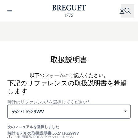
メ
イ
ン
コ
ン
テ
ン
ツ
取扱説明書
に
移
以下のフォームにご記入ください。
動
下記のリファレンスの取扱説明書を希望
します
時計のリファレンス*を選択してください*
5527TIG29WV
次のマニュアルを選択しました
時計モデルの取扱説明書 5527TIG29WV
ご利用可能
PDFをダウンロードする