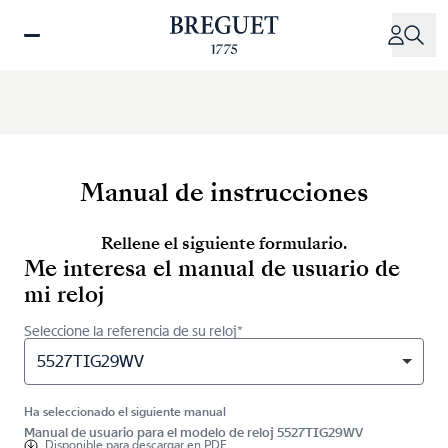
Pasar
al
contenido
principal
Manual de instrucciones
Rellene el siguiente formulario.
Me interesa el manual de usuario de
mi reloj
Seleccione la referencia de su reloj*
5527TIG29WV
Ha seleccionado el siguiente manual
Manual de usuario para el modelo de reloj 5527TIG29WV
Disponible para
descargar en PDF