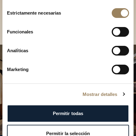
Descubra nuestras
Selección
colecciones en boutique
Estrictamente necesarias
de
consentimiento
Encontrar una boutique
Funcionales
Analíticas
Marketing
Mostrar detalles
Permitir todas
Permitir la selección