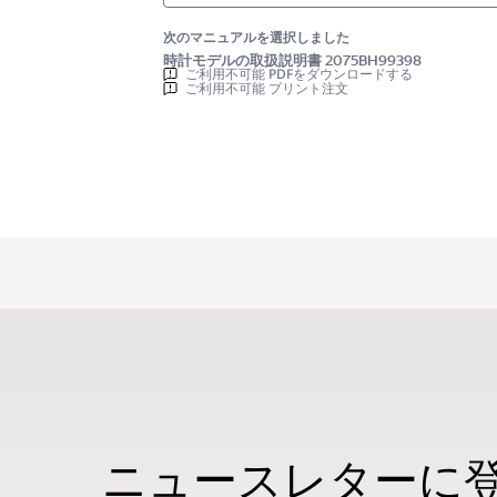
次のマニュアルを選択しました
時計モデルの取扱説明書 2075BH99398
ご利用不可能 PDFをダウンロードする
ご利用不可能 プリント注文
ニュースレターに