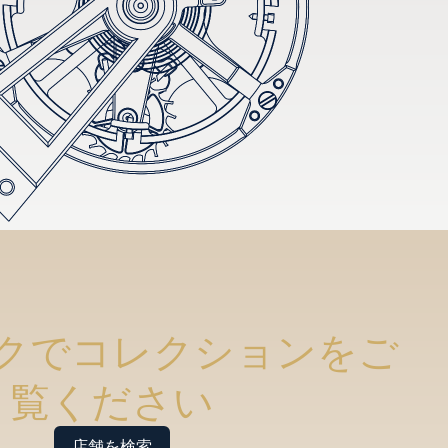
クでコレクションをご
覧ください
店舗を検索