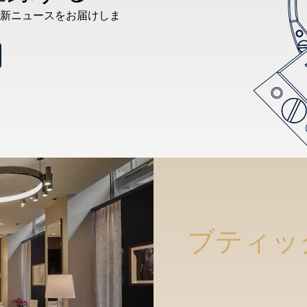
新ニュースをお届けしま
ブティッ