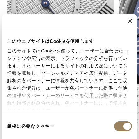
このウェブサイトはCookieを使用します
このサイトではCookieを使って、ユーザーに合わせたコ
ンテンツや広告の表示、トラフィックの分析を行ってい
ます。またユーザーによるサイトの利用状況についても
情報を収集し、ソーシャルメディアや広告配信、データ
解析の各パートナーに情報を共有しています。ここで収
秒表示
カレンダ
集された情報は、ユーザーが各パートナーに提供した他
秒表示は、時の流れを正確に把握することを可
日付表示
の情報や各パートナーのサービスを使用した際に収集さ
れた情報と組み合わされ、各パートナーによって使用さ
能にします。ムーブメントの構造に応じて、セ
て文字盤
れることがあります。
ンターセコンドとして表示される場合もあれ
シンプル
ば、文字盤のデザインに組み込まれたオフセン
の精密な
同
厳格に必要なクッキー
意
ターのスモールセコンドとして表示される場合
するため
の
もあります。