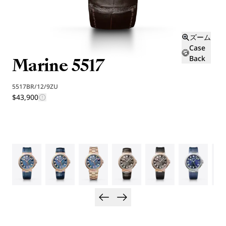
ズーム
Case
Marine 5517
Back
5517BR/12/9ZU
$43,900