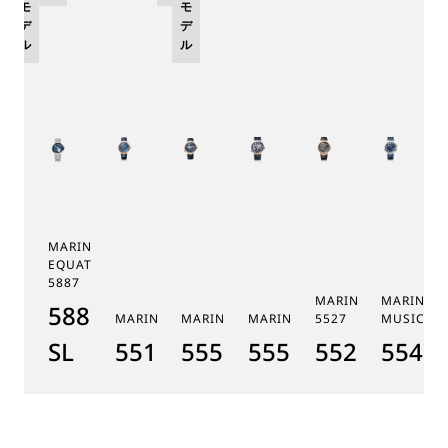
モ
モ
デ
デ
ル
ル
MARINE TOURBILLON
EQUATION MARCHANTE
5887
MARINE CHRONOGR
MARINE 
5887PT/YS/PW0
MARINE 5517
MARINE HORA MUNDI 5555
MARINE HORA MUNDI 5557
5527
MUSICALE
SL
5517BR/Y2/9ZU
5555BH/YS/9WV
5557BR/YS/5WV
5527BR/G3
5547T