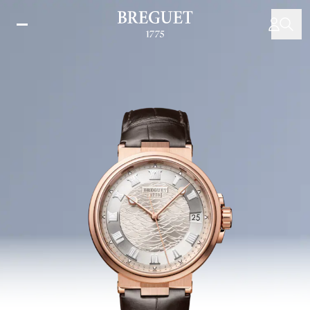
メ
イ
ン
コ
ン
テ
ン
ツ
に
移
動