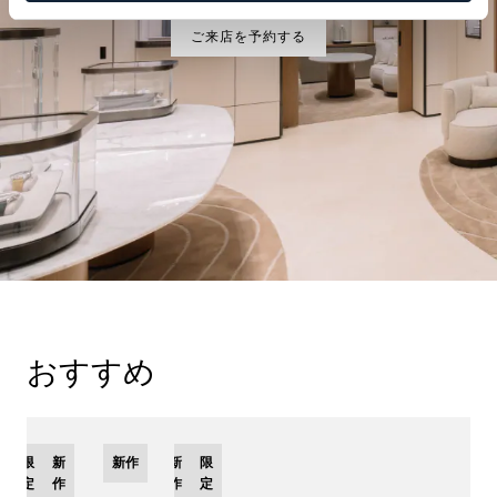
ご来店を予約する
おすすめ
限
新
新作
新
限
定
作
作
定