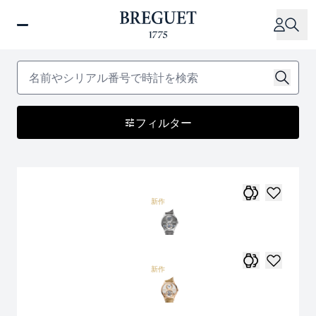
メ
イ
ン
コ
ン
テ
ン
フィルター
ツ
に
移
動
新作
新作