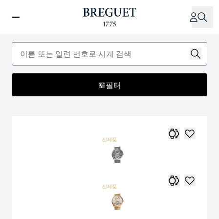
주
요
콘
텐
츠
로
건
필터
너
뛰
기
신제품
신제품