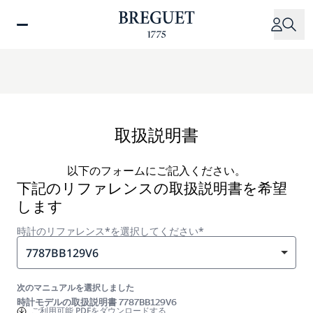
メ
イ
ン
コ
ン
テ
ン
ツ
取扱説明書
に
移
以下のフォームにご記入ください。
動
下記のリファレンスの取扱説明書を希望
します
時計のリファレンス*を選択してください*
7787BB129V6
次のマニュアルを選択しました
時計モデルの取扱説明書 7787BB129V6
ご利用可能
PDFをダウンロードする