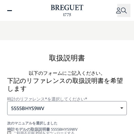
メ
イ
ン
コ
ン
テ
ン
ツ
取扱説明書
に
移
以下のフォームにご記入ください。
動
下記のリファレンスの取扱説明書を希望
します
時計のリファレンス*を選択してください*
5555BHYS9WV
次のマニュアルを選択しました
時計モデルの取扱説明書 5555BHYS9WV
ご利用不可能 PDFをダウンロードする