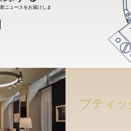
新ニュースをお届けしま
ブティッ