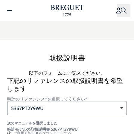
メ
イ
ン
コ
ン
テ
ン
ツ
取扱説明書
に
移
以下のフォームにご記入ください。
動
下記のリファレンスの取扱説明書を希望
します
時計のリファレンス*を選択してください*
5367PT2Y9WU
次のマニュアルを選択しました
時計モデルの取扱説明書 5367PT2Y9WU
ご利用可能
PDFをダウンロードする