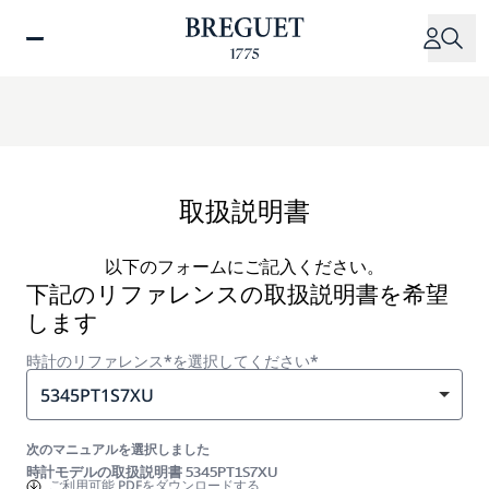
メ
イ
ン
コ
ン
テ
ン
ツ
取扱説明書
に
移
以下のフォームにご記入ください。
動
下記のリファレンスの取扱説明書を希望
します
時計のリファレンス*を選択してください*
5345PT1S7XU
次のマニュアルを選択しました
時計モデルの取扱説明書 5345PT1S7XU
ご利用可能
PDFをダウンロードする