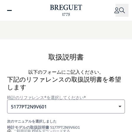
メ
イ
ン
コ
ン
テ
ン
ツ
取扱説明書
に
移
以下のフォームにご記入ください。
動
下記のリファレンスの取扱説明書を希望
します
時計のリファレンス*を選択してください*
5177PT2N9V601
次のマニュアルを選択しました
時計モデルの取扱説明書 5177PT2N9V601
ご利用可能
PDFをダウンロードする