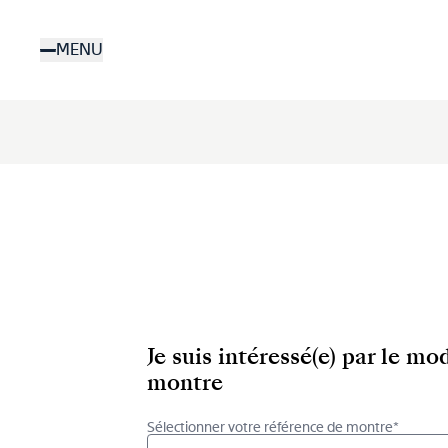
Aller
au
MENU
contenu
principal
Je suis intéressé(e) par le m
montre
Sélectionner votre référence de montre*