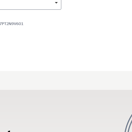
5177PT2N9V601