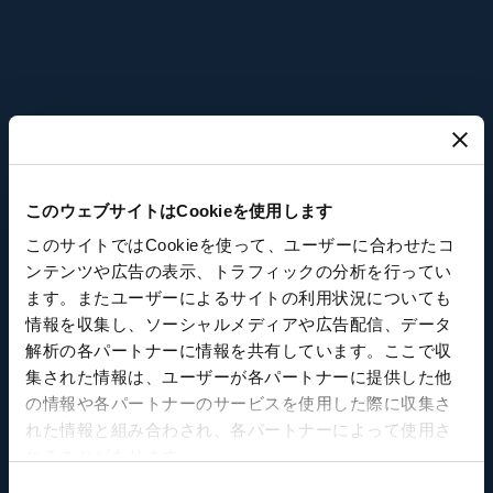
1976
スイスのジュウ渓谷に工房
このウェブサイトはCookieを使用します
このサイトではCookieを使って、ユーザーに合わせたコ
を開設
ンテンツや広告の表示、トラフィックの分析を行ってい
ます。またユーザーによるサイトの利用状況についても
情報を収集し、ソーシャルメディアや広告配信、データ
パリにつづき、時計製造で有名なこの渓谷にスイ
解析の各パートナーに情報を共有しています。ここで収
スの工房が加わります。ブレゲの故郷との繋がり
集された情報は、ユーザーが各パートナーに提供した他
はメゾンの創業時から一貫して強く、これにより
の情報や各パートナーのサービスを使用した際に収集さ
れた情報と組み合わされ、各パートナーによって使用さ
さらに強化されています。
れることがあります。
同