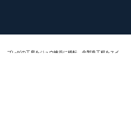
ブレゲの工房をジュウ峡谷に移転、全製造工程をスイ
スに集結