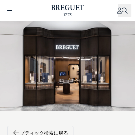
メ
イ
ン
コ
ン
テ
ン
ツ
に
移
動
ブティック検索に戻る