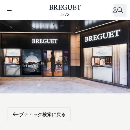
メ
イ
ン
コ
ン
テ
ン
ツ
に
移
動
ブティック検索に戻る