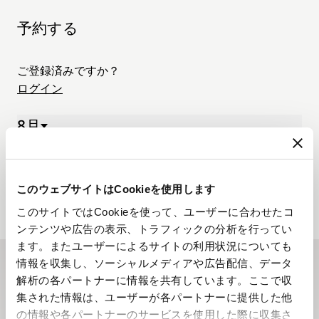
予約する
ご登録済みですか？
ログイン
8月
03 8月. - 09 8月. 2026
月.
火.
水.
木.
金.
土.
日.
03
04
05
06
07
08
09
このウェブサイトはCookieを使用します
このサイトではCookieを使って、ユーザーに合わせたコ
ンテンツや広告の表示、トラフィックの分析を行ってい
ます。またユーザーによるサイトの利用状況についても
情報を収集し、ソーシャルメディアや広告配信、データ
ニュースレターに登録する
解析の各パートナーに情報を共有しています。ここで収
集された情報は、ユーザーが各パートナーに提供した他
ブレゲのニュースレターでは、年間を通じてブレゲの最
の情報や各パートナーのサービスを使用した際に収集さ