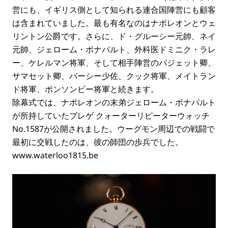
営にも、イギリス側として知られる連合国陣営にも顧客
は含まれていました。最も有名なのはナポレオンとウェ
リントン公爵です。さらに、ド・グルーシー元帥、ネイ
元帥、ジェローム・ボナパルト、外科医ドミニク・ラレ
ー、ケレルマン将軍、そして相手陣営のパジェット卿、
サマセット卿、パーシー少佐、クック将軍、メイトラン
ド将軍、ポンソンビー将軍と続きます。
除幕式では、ナポレオンの末弟ジェローム・ボナパルト
が所持していたブレゲ クォーターリピーターウォッチ
No.1587が公開されました。ウーグモン周辺での戦闘で
最初に交戦したのは、彼の師団の歩兵でした。
www.waterloo1815.be