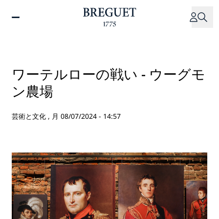
メ
イ
ン
コ
ン
テ
ワーテルローの戦い - ウーグモ
ン
ン農場
ツ
に
移
芸術と文化 ,
月 08/07/2024 - 14:57
動