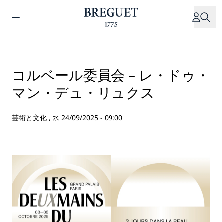
メ
イ
ン
コ
ン
テ
コルベール委員会 – レ・ドゥ・
ン
マン・デュ・リュクス
ツ
に
移
芸術と文化 ,
水 24/09/2025 - 09:00
動