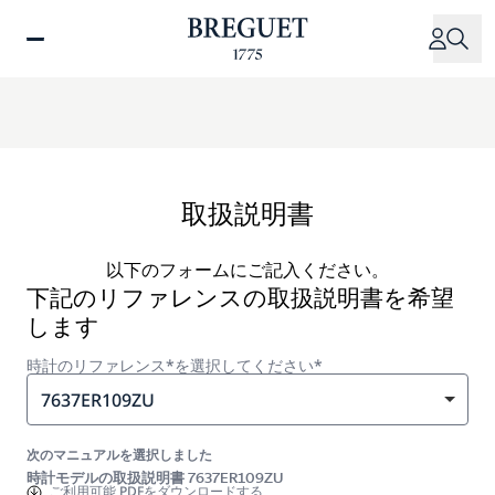
メ
イ
ン
コ
ン
テ
ン
ツ
取扱説明書
に
移
以下のフォームにご記入ください。
動
下記のリファレンスの取扱説明書を希望
します
時計のリファレンス*を選択してください*
7637ER109ZU
次のマニュアルを選択しました
時計モデルの取扱説明書 7637ER109ZU
ご利用可能
PDFをダウンロードする