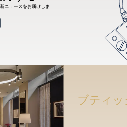
新ニュースをお届けしま
ブティッ