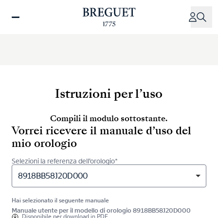
Salta
al
contenuto
principale
Istruzioni per l’uso
Compili il modulo sottostante.
Vorrei ricevere il manuale d’uso del
mio orologio
Selezioni la referenza dell’orologio*
8918BB58J20D000
Hai selezionato il seguente manuale
Manuale utente per il modello di orologio 8918BB58J20D000
Disponibile per
download in PDF