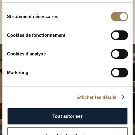
Découvrez nos collections
services.
en Boutique
Sélection
Strictement nécessaires
du
Trouver une Boutique
consentement
Cookies de fonctionnement
Cookies d'analyse
Marketing
Afficher les détails
Tout autoriser