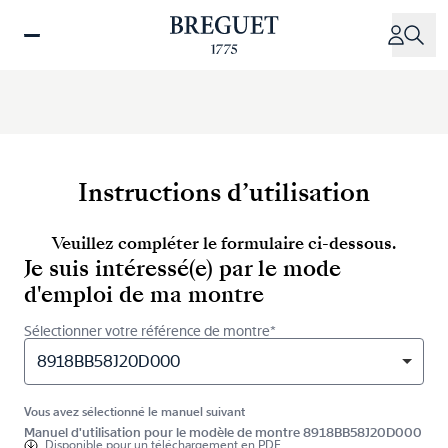
Aller
au
contenu
principal
Instructions d’utilisation
Veuillez compléter le formulaire ci-dessous.
Je suis intéressé(e) par le mode
d'emploi de ma montre
Sélectionner votre référence de montre*
8918BB58J20D000
Vous avez sélectionné le manuel suivant
Manuel d'utilisation pour le modèle de montre 8918BB58J20D000
Disponible pour
un téléchargement en PDF