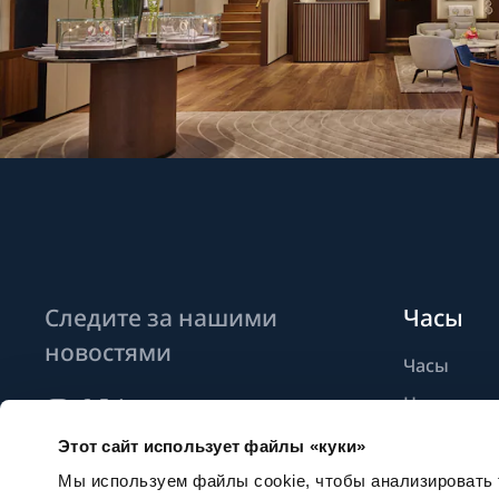
Следите за нашими
Часы
новостями
Часы
Новые мо
Найти бут
Этот сайт использует файлы «куки»
Подписаться на новостные
рассылки
Мы используем файлы cookie, чтобы анализировать т