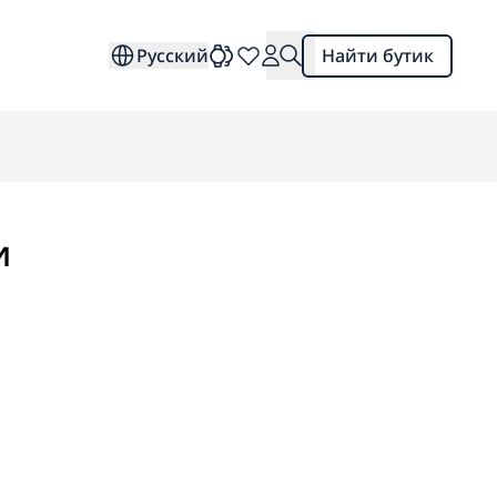
Русский
Найти бутик
и