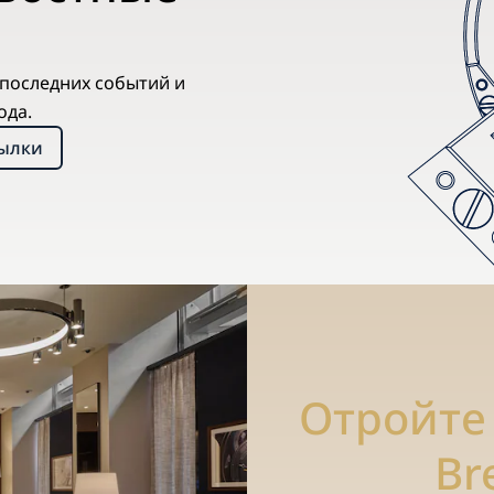
х последних событий и
ода.
сылки
Отройте
Br