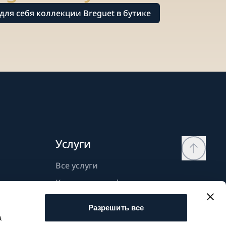
для себя коллекции Breguet в бутике
Услуги
Все услуги
Контактная информация
Моя страница
Разрешить все
Список желаний
а