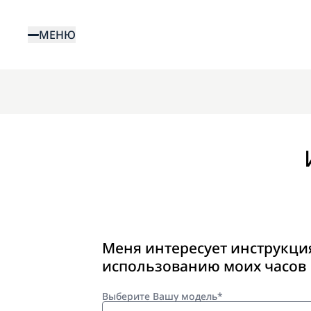
Перейти
к
МЕНЮ
основному
содержанию
Меня интересует инструкци
использованию моих часов
Выберите Вашу модель*