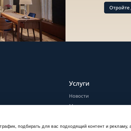
Отройте 
Услуги
Новости
дели
Мастерство
ик
Публикации
Устойчивое развитие
рафик, подбирать для вас подходящий контент и рекламу, 