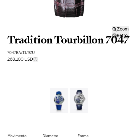
Zoom
Tradition Tourbillon 7047
Retro
7047BA/11/9ZU
268.100 USD
Movimento
Diametro
Forma