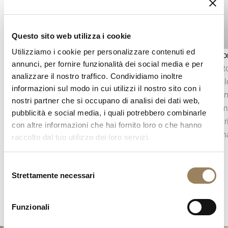
Questo sito web utilizza i cookie
Utilizziamo i cookie per personalizzare contenuti ed
Indicatore di riserva di carica
Tourbillo
annunci, per fornire funzionalità dei social media e per
L’indicatore della riserva di carica mostra
Inventat
analizzare il nostro traffico. Condividiamo inoltre
l’autonomia residua del movimento prima che
il tourbi
informazioni sul modo in cui utilizzi il nostro sito con i
debba essere nuovamente caricato. Permette di
sull’orga
nostri partner che si occupano di analisi dei dati web,
monitorare l’energia disponibile nel bariletto,
scappamen
pubblicità e social media, i quali potrebbero combinarle
aggiungendo al tempo stesso una lettura
mobile, 
con altre informazioni che hai fornito loro o che hanno
meccanica diretta sul quadrante.
emblemat
raccolto dal tuo utilizzo dei loro servizi.
Selezione
Strettamente necessari
del
consenso
Funzionali