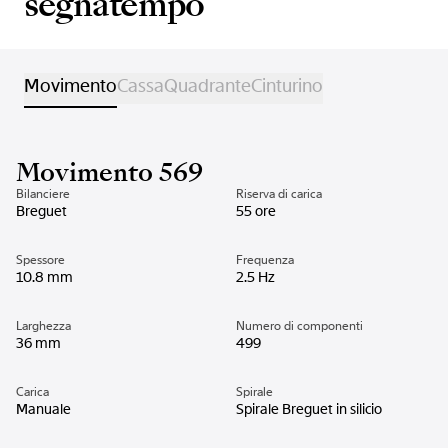
segnatempo
Movimento
Cassa
Quadrante
Cinturino
Movimento 569
Bilanciere
Riserva di carica
Breguet
55 ore
Spessore
Frequenza
10.8 mm
2.5 Hz
Larghezza
Numero di componenti
36 mm
499
Carica
Spirale
Manuale
Spirale Breguet in silicio