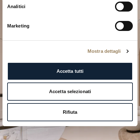
Analitici
Marketing
Mostra dettagli
Pianifica il tuo momento
d’eccezione
Accetta tutti
Esplora le nostre creazioni orologiere in una delle
nostre boutique.
Accetta selezionati
PIANIFICA LA TUA VISITA
Rifiuta