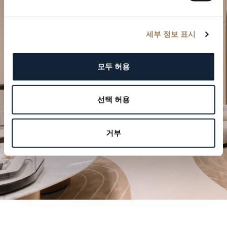
세부 정보 표시
특별한 순간을 계획하세요
브레게의 시계 작품을 부티크에서 만나보십시오.
모두 허용
방문 예약하기
선택 허용
거부