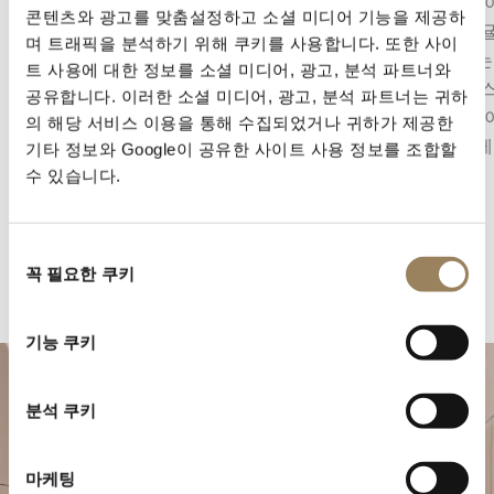
파워 리저브 인디케이터는 무브먼트를 다시 와인
1801년
콘텐츠와 광고를 맞춤설정하고 소셜 미디어 기능을 제공하
딩해야 하기 전까지 남아 있는 동력의 양을 표시
용은 레
며 트래픽을 분석하기 위해 쿠키를 사용합니다. 또한 사이
합니다. 이를 통해 배럴에 저장된 에너지를 확인
보정하는
트 사용에 대한 정보를 소셜 미디어, 광고, 분석 파트너와
할 수 있으며, 다이얼 위에서 기계적 상태를 직관
와 밸런
공유합니다. 이러한 소셜 미디어, 광고, 분석 파트너는 귀하
적으로 읽을 수 있도록 해줍니다.
구조로,
의 해당 서비스 이용을 통해 수집되었거나 귀하가 제공한
컴플리케
기타 정보와 Google이 공유한 사이트 사용 정보를 조합할
수 있습니다.
동
꼭 필요한 쿠키
의
선
택
기능 쿠키
분석 쿠키
마케팅