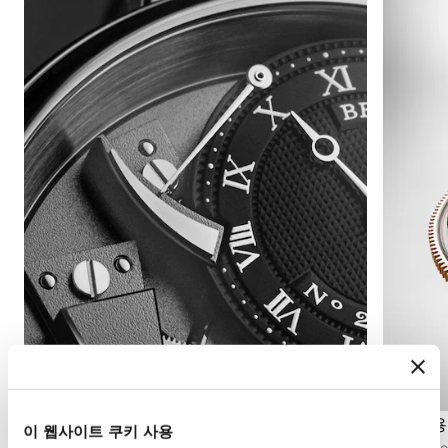
파워리저브 인디케이터
투르비용
이 웹사이트 쿠키 사용