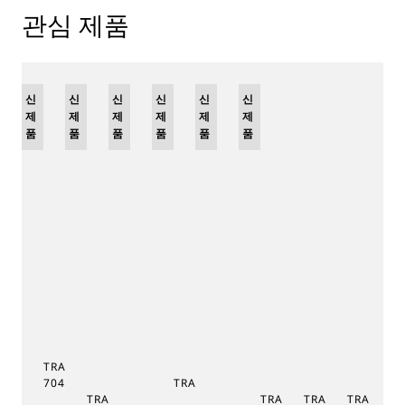
관심 제품
리
신
신
신
신
신
리
신
미
제
제
제
제
제
미
제
티
품
품
품
품
품
티
품
드
드
에
에
디
디
션
션
TRADITION TOURBILLON
7047
TRADITION 7038
TRADITION SECONDE
TRADITION SECONDE
TRADITION QUA
TRADITI