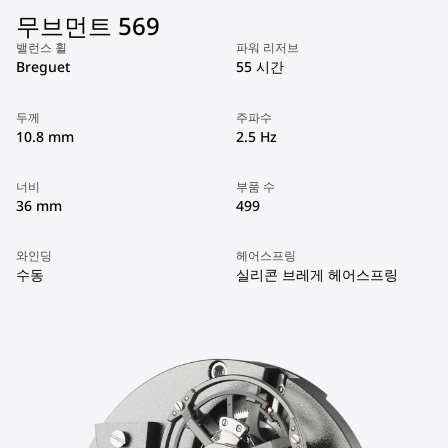
무브먼트 569
밸런스 휠
파워 리저브
Breguet
55 시간
두께
주파수
10.8 mm
2.5 Hz
너비
부품 수
36 mm
499
와인딩
헤어스프링
수동
실리콘 브레게 헤어스프링