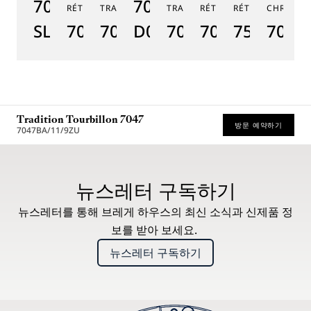
7047PT/YY/5ZU
7038BB/N9/7V6
RÉTROGRADE 7097
TRADITION GMT 7067
TRADITION 7037
RÉTROGRADE 7035
RÉTROGRADE 75
CHRONOG
TR
SL
7097BR/GB/3WU
7067PT/NM/5W601
D0
7037PT/N9/5V6
7035BH/H2/9
7597BB/
7077
7
Tradition Tourbillon 7047
방문 예약하기
7047BA/11/9ZU
* 권장 소비자가
뉴스레터 구독하기
뉴스레터를 통해 브레게 하우스의 최신 소식과 신제품 정
보를 받아 보세요.
뉴스레터 구독하기