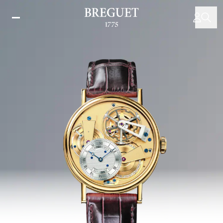
주
요
콘
텐
츠
로
건
너
뛰
기