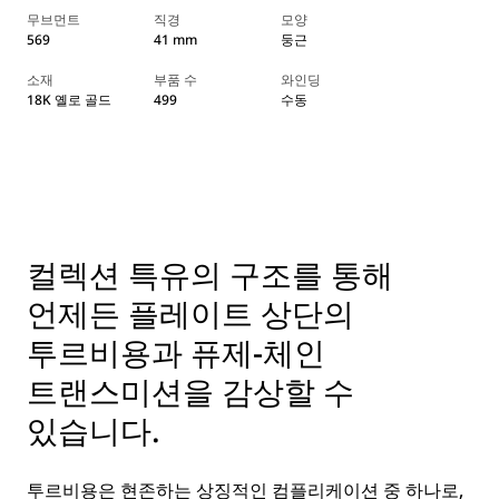
무브먼트
직경
모양
569
41 mm
둥근
소재
부품 수
와인딩
18K 옐로 골드
499
수동
컬렉션 특유의 구조를 통해
언제든 플레이트 상단의
투르비용과 퓨제-체인
트랜스미션을 감상할 수
있습니다.
투르비용은 현존하는 상징적인 컴플리케이션 중 하나로,