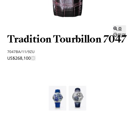
줌
Tradition Tourbillon 7047
뒷면
7047BA/11/9ZU
US$268,100